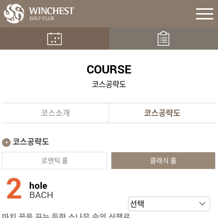
COURSE
코스공략도
코스소개
코스공략도
코스공략도
로맨틱 홀
클래식 홀
2
hole
BACH
마치 꿈을 꾸는 듯한 소나무 숲의 산책로