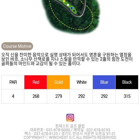
Course Motive
오직 신을 찬미한 음악으로 실명 상태가 되어서도 영혼을 구원하는 열정을
보인 바흐, 소나무 산책로를 지나 스릴을 만끽할 수 있는 2홀의 힘찬 도전이
골퍼들의 마인드와 교감이 될 수 있는 홀이다.
PAR
Red
Gold
White
Blue
Black
4
268
279
292
292
315
윈체스트 골프 클럽
대표번호 : 031-678-9000 / 예약실 : 031-678-9193
팩스 : 031-678-9120 / 경기도 안성시 서운면 오촌길 97-31
COPYRIGHTⓒ WINCHEST G.C ALL RIGHTS RESERVED.